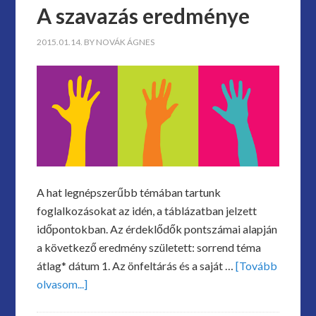
A szavazás eredménye
2015.01.14.
BY
NOVÁK ÁGNES
A hat legnépszerűbb témában tartunk
foglalkozásokat az idén, a táblázatban jelzett
időpontokban. Az érdeklődők pontszámai alapján
a következő eredmény született: sorrend téma
átlag* dátum 1. Az önfeltárás és a saját …
[Tovább
olvasom...]