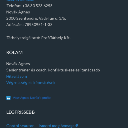
Telefon: +36 30 523 6258
Novák Ágnes
2000 Szentendre, Vadvirág u. 3/b.
Adószám: 78950951-1-33
Tárhelyszolgáltató: ProfiTárhely Kft.
RÓLAM
Novák Ágnes
Senior tréner és coach, konfliktuskezelési tanácsadó
Hitvallásom
Végzettségek, képesítések
View Ágnes Novák's profile
LEGFRISSEBB
Gnothi seauton – Ismerd meg önmagad!