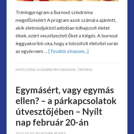
Tréningprogram a Burnout szindróma
megelőzéséért A program azok számára ajánlott,
akik életmódjukból adódóan túlhajszolt életet
élnek, ezért veszélyezteti őket a kiégés. A burnout
leggyakoribb oka, hogy a túlzsúfolt életvitel során
az egyén nem …
[Tovább olvasom...]
KATEGÓRIA:
KORÁBBI PROGRAMOK
,
TRÉNING
Egymásért, vagy egymás
ellen? – a párkapcsolatok
útvesztőjében – Nyílt
nap február 20-án
2015.02.07.
BY
NOVÁK ÁGNES