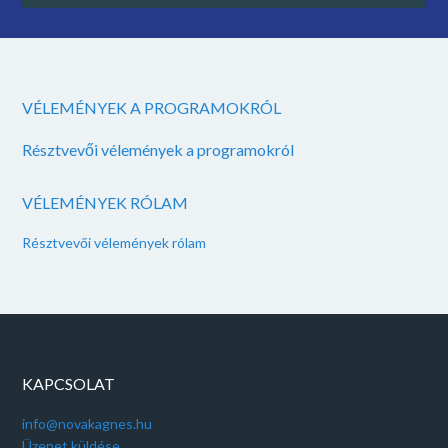
VÉLEMÉNYEK A PROGRAMOKRÓL
Résztvevői vélemények a programokról
VÉLEMÉNYEK RÓLAM
Résztvevői vélemények rólam
KAPCSOLAT
info@novakagnes.hu
Üzenet küldése