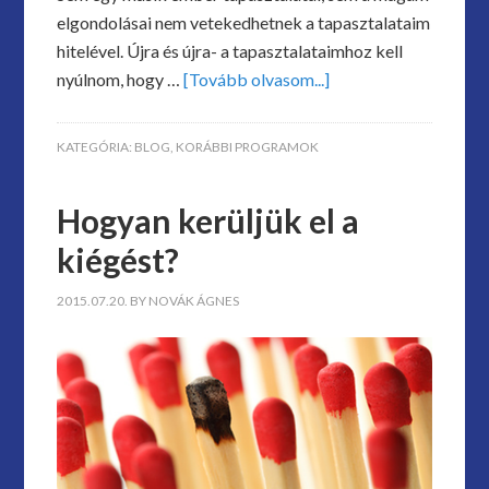
elgondolásai nem vetekedhetnek a tapasztalataim
hitelével. Újra és újra- a tapasztalataimhoz kell
nyúlnom, hogy …
[Tovább olvasom...]
KATEGÓRIA:
BLOG
,
KORÁBBI PROGRAMOK
Hogyan kerüljük el a
kiégést?
2015.07.20.
BY
NOVÁK ÁGNES