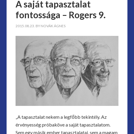
A saját tapasztalat
fontossága – Rogers 9.
2015.08.23.
BY
NOVÁK ÁGNES
„A tapasztalat nekem a legfőbb tekintély. Az
érvényesség próbaköve a saját tapasztalatom.
Sem egy másik ember tapasztalatai, sem a magam