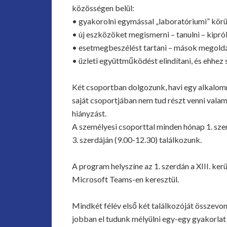
közösségen belül:
• gyakorolni egymással „laboratóriumi” kör
• új eszközöket megismerni – tanulni – kipró
• esetmegbeszélést tartani – mások megoldás
• üzleti együttműködést elindítani, és ehhez
Két csoportban dolgozunk, havi egy alkalommal
saját csoportjában nem tud részt venni vala
hiányzást.
A személyesi csoporttal minden hónap 1. szer
3. szerdáján (9.00-12.30) találkozunk.
A program helyszíne az 1. szerdán a XIII. kerü
Microsoft Teams-en keresztül.
Mindkét félév első két találkozóját összevo
jobban el tudunk mélyülni egy-egy gyakorlat 