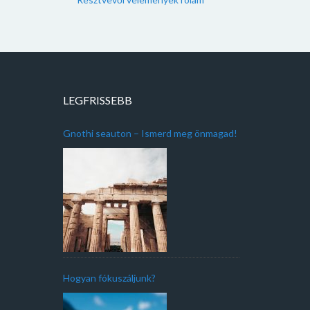
LEGFRISSEBB
Gnothi seauton – Ismerd meg önmagad!
Hogyan fókuszáljunk?