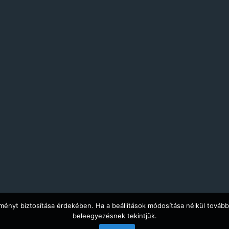
ményt biztosítása érdekében. Ha a beállítások módosítása nélkül tovább
beleegyezésnek tekintjük.