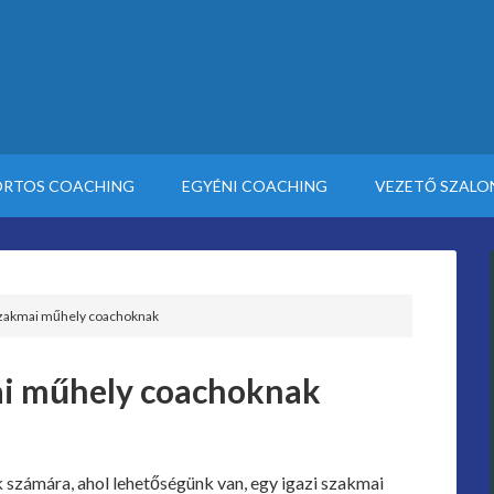
RTOS COACHING
EGYÉNI COACHING
VEZETŐ SZALO
szakmai műhely coachoknak
ai műhely coachoknak
számára, ahol lehetőségünk van, egy igazi szakmai