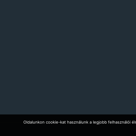
Oldalunkon cookie-kat használunk a legjobb felhasználói él