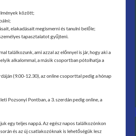
ülmények között;
bálni;
ait, elakadásait megismerni és tanulni belőle;
 személyes tapasztalatot gyűjteni.
 találkozunk, ami azzal az előnnyel is jár, hogy aki a
melyik alkalommal, a másik csoportban pótolhatja a
dáján (9.00-12.30), az online csoporttal pedig a hónap
leti Pozsonyi Pontban, a 3. szerdán pedig online, a
njuk egy teljes nappá. Az egész napos találkozónkon
során és az új csatlakozóknak is lehetőségük lesz