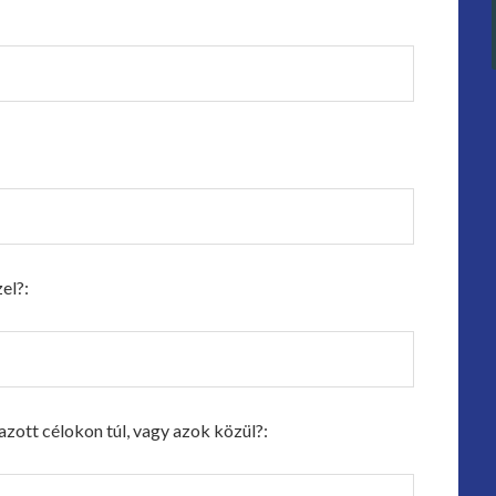
el?:
zott célokon túl, vagy azok közül?: