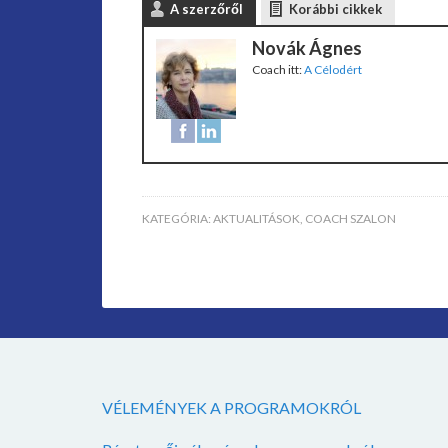
A szerzőről
Korábbi cikkek
Novák Ágnes
Coach
itt:
A Célodért
KATEGÓRIA:
AKTUALITÁSOK
,
COACH SZALON
VÉLEMÉNYEK A PROGRAMOKRÓL