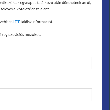
elentkezők az egynapos találkozó után dönthetnek arról,
féléves elköteleződést jelent.
bővebben
ITT
találsz információt.
bi regisztrációs mezőket: