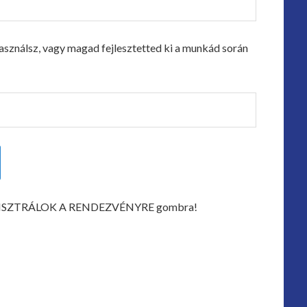
asználsz, vagy magad fejlesztetted ki a munkád során
a REGISZTRÁLOK A RENDEZVÉNYRE gombra!