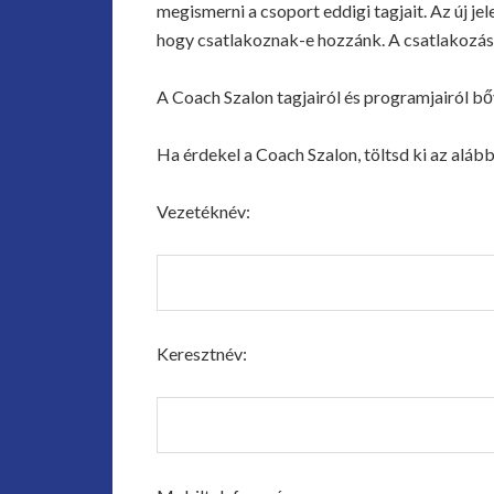
megismerni a csoport eddigi tagjait. Az új j
hogy csatlakoznak-e hozzánk. A csatlakozás 
A Coach Szalon tagjairól és programjairól 
Ha érdekel a Coach Szalon, töltsd ki az aláb
Vezetéknév:
Keresztnév: