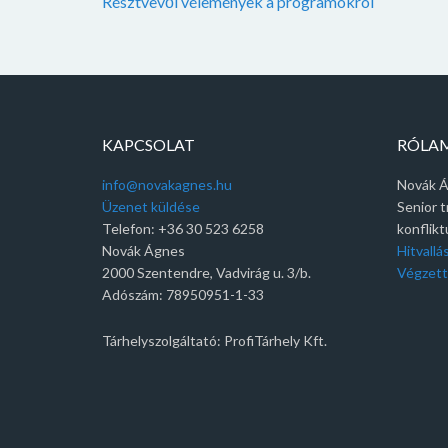
Résztvevői vélemények a programokról
KAPCSOLAT
RÓLA
info@novakagnes.hu
Novák 
Üzenet küldése
Senior t
Telefon: +36 30 523 6258
konflik
Novák Ágnes
Hitvall
2000 Szentendre, Vadvirág u. 3/b.
Végzett
Adószám: 78950951-1-33
Tárhelyszolgáltató: ProfiTárhely Kft.