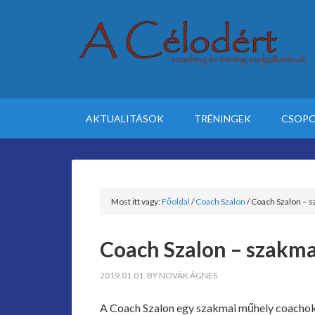
AKTUALITÁSOK
TRÉNINGEK
CSOPO
Most itt vagy:
Főoldal
/
Coach Szalon
/
Coach Szalon – 
Coach Szalon – szakm
2019.01.01.
BY
NOVÁK ÁGNES
A Coach Szalon egy szakmai műhely coachok 