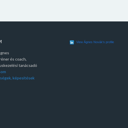
M
View Ágnes Novák's profile
Ágnes
réner és coach,
tuskezelési tanácsadó
ásom
ségek, képesítések