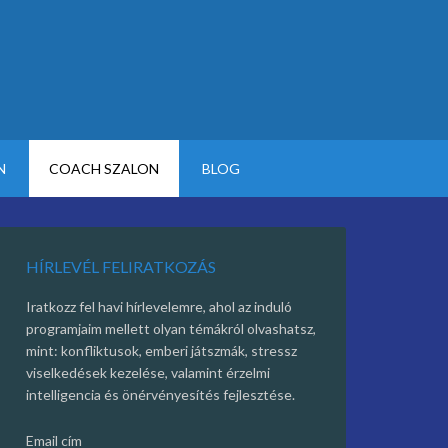
N
COACH SZALON
BLOG
HÍRLEVÉL FELIRATKOZÁS
Iratkozz fel havi hírlevelemre, ahol az induló
programjaim mellett olyan témákról olvashatsz,
mint: konfliktusok, emberi játszmák, stressz
viselkedések kezelése, valamint érzelmi
intelligencia és önérvényesítés fejlesztése.
Email cím