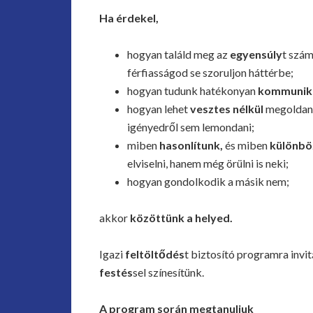
Ha érdekel,
hogyan találd meg az
egyensúly
t szám
férfiasságod se szoruljon háttérbe;
hogyan tudunk hatékonyan
kommunik
hogyan lehet
vesztes nélkül
megoldani 
igényedről sem lemondani;
miben
hasonlítunk,
és miben
különb
elviselni, hanem még örülni is neki;
hogyan gondolkodik a másik nem;
akkor
közöttünk a helyed.
Igazi
feltölt
ő
dés
t biztosító programra invi
festés
sel színesítünk.
A program során megtanuljuk