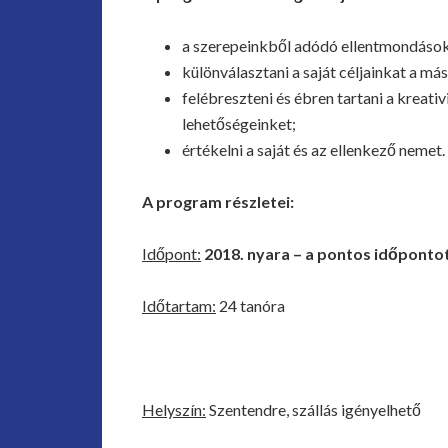
a szerepeinkből adódó ellentmondások
különválasztani a saját céljainkat a más
felébreszteni és ébren tartani a kreati
lehetőségeinket;
értékelni a saját és az ellenkező nemet.
A program részletei:
Időpont:
2018. nyara – a pontos időponto
Időtartam:
24 tanóra
Helyszín:
Szentendre, szállás igényelhető