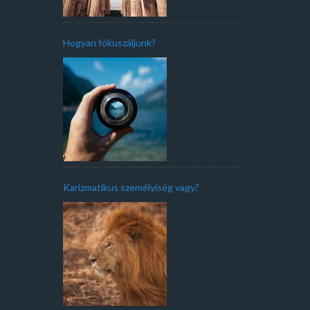
Hogyan fókuszáljunk?
Karizmatikus személyiség vagy?