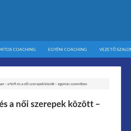
RTOS COACHING
EGYÉNI COACHING
VEZETŐ SZALO
n – a férfi és a női szerepek között – egymás szemében
és a női szerepek között –