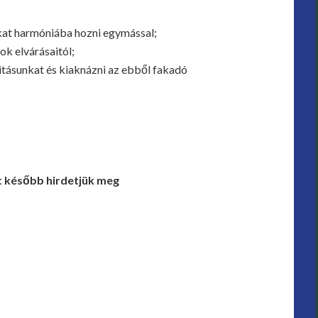
at harmóniába hozni egymással;
ok elvárásaitól;
vitásunkat és kiaknázni az ebből fakadó
t később hirdetjük meg