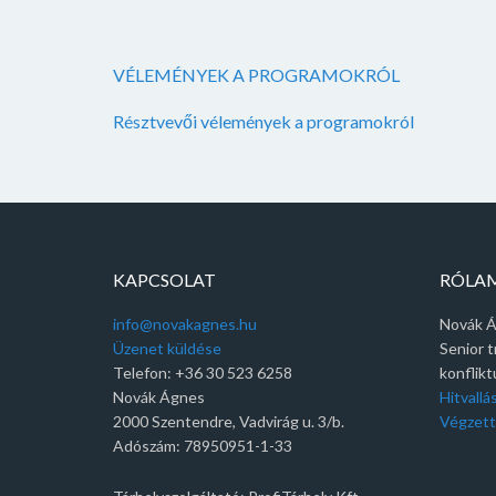
VÉLEMÉNYEK A PROGRAMOKRÓL
Résztvevői vélemények a programokról
KAPCSOLAT
RÓLA
info@novakagnes.hu
Novák 
Üzenet küldése
Senior t
Telefon: +36 30 523 6258
konflik
Novák Ágnes
Hitvall
2000 Szentendre, Vadvirág u. 3/b.
Végzett
Adószám: 78950951-1-33