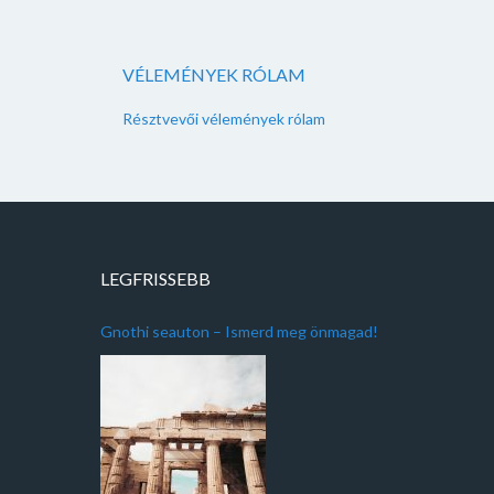
VÉLEMÉNYEK RÓLAM
Résztvevői vélemények rólam
LEGFRISSEBB
Gnothi seauton – Ismerd meg önmagad!