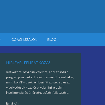
N
COACH SZALON
BLOG
HÍRLEVÉL FELIRATKOZÁS
Iratkozz fel havi hírlevelemre, ahol az induló
programjaim mellett olyan témákról olvashatsz,
mint: konfliktusok, emberi játszmák, stressz
viselkedések kezelése, valamint érzelmi
intelligencia és önérvényesítés fejlesztése.
Email cím