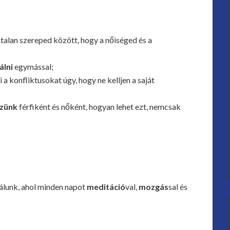
talan szereped között, hogy a nőiséged és a
álni
egymással;
a konfliktusokat úgy, hogy ne kelljen a saját
özünk
férfiként és nőként, hogyan lehet ezt, nemcsak
tálunk, ahol minden napot
meditáció
val,
mozgás
sal és