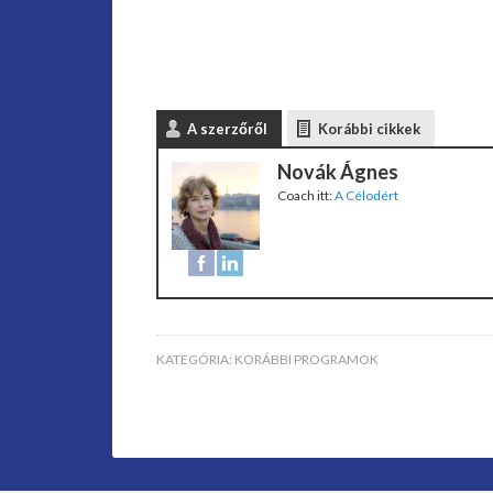
A szerzőről
Korábbi cikkek
Novák Ágnes
Coach
itt:
A Célodért
KATEGÓRIA:
KORÁBBI PROGRAMOK