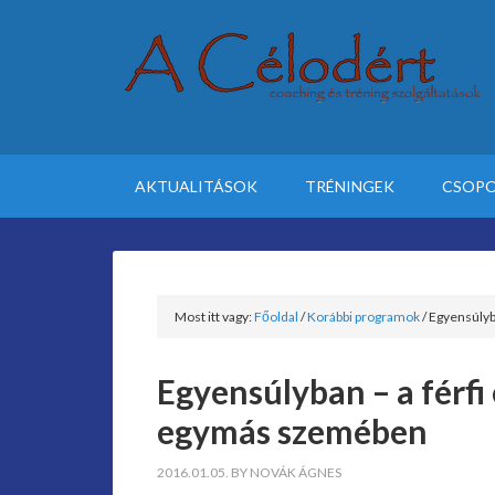
AKTUALITÁSOK
TRÉNINGEK
CSOPO
Most itt vagy:
Főoldal
/
Korábbi programok
/
Egyensúlyba
Egyensúlyban – a férfi 
egymás szemében
2016.01.05.
BY
NOVÁK ÁGNES