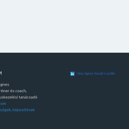
M
View Ágnes Novák's profile
Ágnes
réner és coach,
tuskezelési tanácsadó
ásom
ségek, képesítések