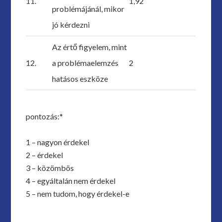
11.
1,92
problémájánál, mikor
jó kérdezni
Az értő figyelem, mint
12.
a problémaelemzés
2
hatásos eszköze
pontozás:*
1 – nagyon érdekel
2 – érdekel
3 – közömbös
4 – egyáltalán nem érdekel
5 – nem tudom, hogy érdekel-e