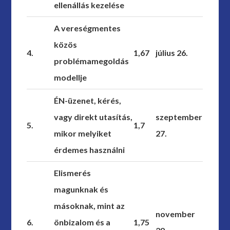
ellenállás kezelése
A vereségmentes
közös
4.
1,67
július 26.
problémamegoldás
modellje
ÉN-üzenet, kérés,
vagy direkt utasítás,
szeptember
5.
1,7
mikor melyiket
27.
érdemes használni
Elismerés
magunknak és
másoknak, mint az
november
6.
önbizalom és a
1,75