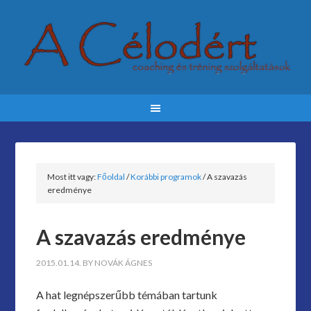
Most itt vagy:
Főoldal
/
Korábbi programok
/
A szavazás
eredménye
A szavazás eredménye
2015.01.14.
BY
NOVÁK ÁGNES
A hat legnépszerűbb témában tartunk