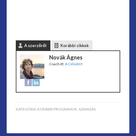
A szerzőről
Korábbi cikkek
Novák Ágnes
Coach
itt:
A Célodért
KATEGÓRIA:
KORÁBBI PROGRAMOK
,
SZAVAZÁS