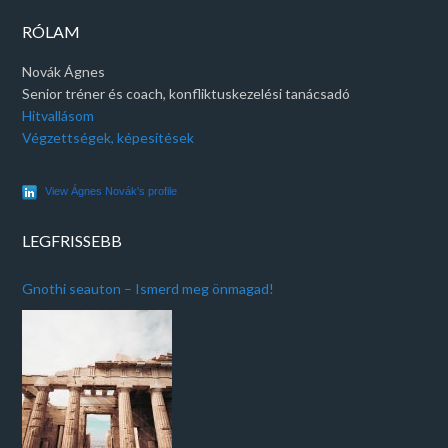
RÓLAM
Novák Ágnes
Senior tréner és coach, konfliktuskezelési tanácsadó
Hitvallásom
Végzettségek, képesítések
View Ágnes Novák's profile
LEGFRISSEBB
Gnothi seauton – Ismerd meg önmagad!