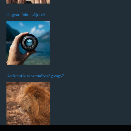
Hogyan fókuszáljunk?
Karizmatikus személyiség vagy?