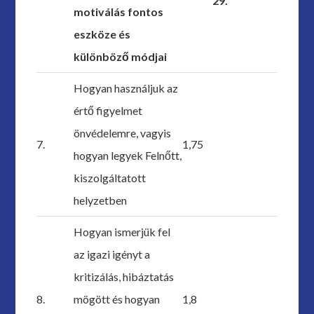
29.
motiválás fontos
eszköze és
különböző módjai
Hogyan használjuk az
értő figyelmet
önvédelemre, vagyis
7.
1,75
hogyan legyek Felnőtt,
kiszolgáltatott
helyzetben
Hogyan ismerjük fel
az igazi igényt a
kritizálás, hibáztatás
8.
mögött és hogyan
1,8