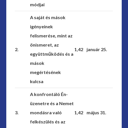
módjai
A saját és mások
igényeinek
felismerése, mint az
önismeret, az
2.
1,42
január 25.
együttműködés és a
mások
megértésének
kulcsa
A konfrontáló Én-
üzenetre és a Nemet
3.
mondásra való
1,42
május 31.
felkészülés és az