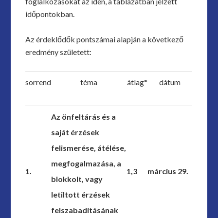
foglalkozásokat az idén, a táblázatban jelzett
időpontokban.
Az érdeklődők pontszámai alapján a következő
eredmény született:
sorrend
téma
átlag*
dátum
Az önfeltárás és a
saját érzések
felismerése, átélése,
megfogalmazása, a
1.
1,3
március 29.
blokkolt, vagy
letiltott érzések
felszabadításának