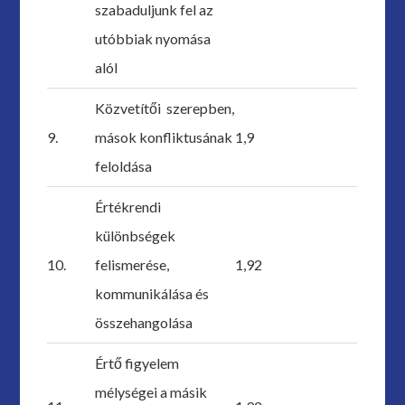
szabaduljunk fel az
utóbbiak nyomása
alól
Közvetítői szerepben,
9.
mások konfliktusának
1,9
feloldása
Értékrendi
különbségek
10.
felismerése,
1,92
kommunikálása és
összehangolása
Értő figyelem
mélységei a másik