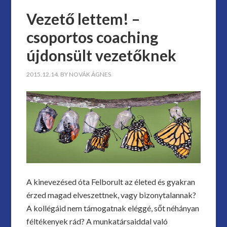
Vezető lettem! –
csoportos coaching
újdonsült vezetőknek
2015.12.14.
BY
NOVÁK ÁGNES
A kinevezésed óta Felborult az életed és gyakran
érzed magad elveszettnek, vagy bizonytalannak?
A kollégáid nem támogatnak eléggé, sőt néhányan
féltékenyek rád? A munkatársaiddal való