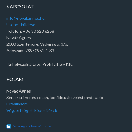
KAPCSOLAT
info@novakagnes.hu
Üzenet küldése
Telefon: +36 30 523 6258
Novák Ágnes
2000 Szentendre, Vadvirág u. 3/b.
Adószám: 78950951-1-33
Tárhelyszolgáltató: ProfiTárhely Kft.
RÓLAM
Novák Ágnes
Senior tréner és coach, konfliktuskezelési tanácsadó
Hitvallásom
Végzettségek, képesítések
View Ágnes Novák's profile