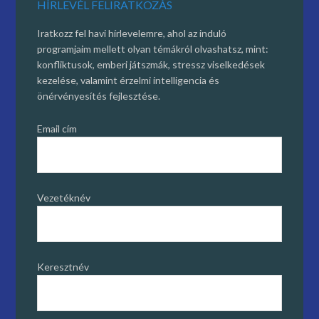
HÍRLEVÉL FELIRATKOZÁS
Iratkozz fel havi hírlevelemre, ahol az induló
programjaim mellett olyan témákról olvashatsz, mint:
konfliktusok, emberi játszmák, stressz viselkedések
kezelése, valamint érzelmi intelligencia és
önérvényesítés fejlesztése.
Email cím
Vezetéknév
Keresztnév