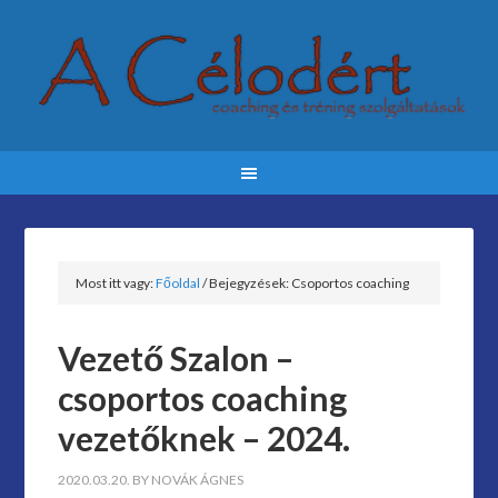
Most itt vagy:
Főoldal
/
Bejegyzések: Csoportos coaching
Vezető Szalon –
csoportos coaching
vezetőknek – 2024.
2020.03.20.
BY
NOVÁK ÁGNES