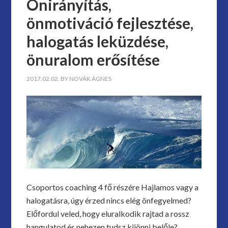
Önirányítás,
önmotiváció fejlesztése,
halogatás leküzdése,
önuralom erősítése
2017.02.02.
BY
NOVÁK ÁGNES
Csoportos coaching 4 fő részére Hajlamos vagy a
halogatásra, úgy érzed nincs elég önfegyelmed?
Előfordul veled, hogy eluralkodik rajtad a rossz
hangulatod és nehezen tudsz kijönni belőle?