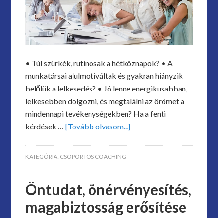
• Túl szürkék, rutinosak a hétköznapok? • A
munkatársai alulmotiváltak és gyakran hiányzik
belőlük a lelkesedés? • Jó lenne energikusabban,
lelkesebben dolgozni, és megtalálni az örömet a
mindennapi tevékenységekben? Ha a fenti
kérdések …
[Tovább olvasom...]
KATEGÓRIA:
CSOPORTOS COACHING
Öntudat, önérvényesítés,
magabiztosság erősítése