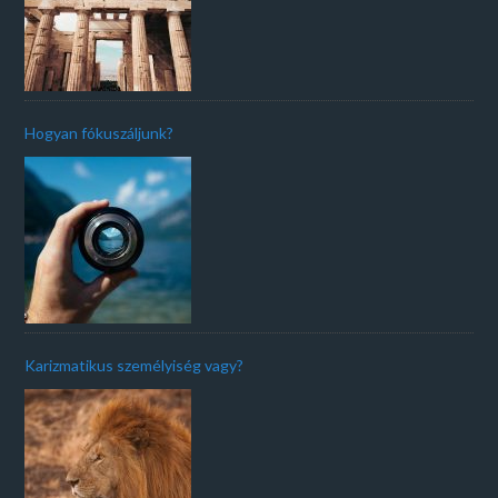
Hogyan fókuszáljunk?
Karizmatikus személyiség vagy?