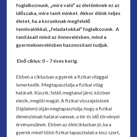
foglalkoznunk, „mire való” az életünknek ez az
időszaka, mire tanít minket. Akkor élünk teljes
életet, ha a korunknak megfelelő
tennivalókkal, „feladatokkal” foglalkozunk. A
tanításait mind az önnevelésben, mind a
gyermeknevelésben hasznosítani tudjuk.
Első ciklus: 0 – 7 éves korig.
Ebben a ciklusban a gyerek a fizikai világgal
ismerkedik. Megtapasztalja a fizikai világ
határait. Kúszik, feláll, megtanul járni, közben
elesik, megüti magát. A fizikai visszajelzések
(fájdalom) útján megtapasztalja, hogy a fizikai
dimenziónak határai vannak, a tér és idő törvényei
érvényesülnek. Ebben az életciklusban jó, ha a
gyerek minél több fizikai tapasztalatra tesz szert,