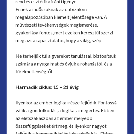
rend és esztétika iránti igénye.
Ennek az időszaknak az önbizalom
megalapozásában kiemelt jelentősége van. A
művészeti tevékenységek megismerése,
gyakorlása fontos, mert ezeken keresztül szerzi
meg azt a tapasztalatot, hogy a világ, szép.
Ne terheljük túl a gyereket tanulással, biztosítsuk
számára a nyugalmat és óvjuk a rohanástól, és a
türelmetlenségtől.
Harmadik ciklus: 15 – 21 évig
Ilyenkor az ember logikai része fejlődik. Fontossá
válik a gondolkodás, a logika, a megértés. Ebben
az életszakaszban az ember mélyebb
összefüggéseket ért meg, és ilyenkor nagyot
fejlődik a kommunikációs készségünk is. Ebben