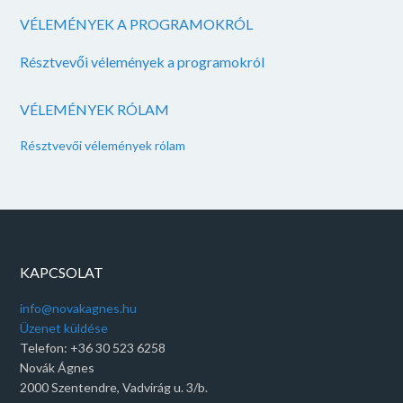
VÉLEMÉNYEK A PROGRAMOKRÓL
Résztvevői vélemények a programokról
VÉLEMÉNYEK RÓLAM
Résztvevői vélemények rólam
KAPCSOLAT
info@novakagnes.hu
Üzenet küldése
Telefon: +36 30 523 6258
Novák Ágnes
2000 Szentendre, Vadvirág u. 3/b.