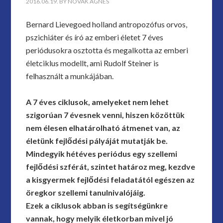
2016.06.19.
BY
NOVÁK ÁGNES
Bernard Lievegoed holland antropozófus orvos,
pszichiáter és író az emberi életet 7 éves
periódusokra osztotta és megalkotta az emberi
életciklus modellt, ami Rudolf Steiner is
felhasznált a munkájában.
A 7 éves ciklusok, amelyeket nem lehet
szigorúan 7 évesnek venni, hiszen közöttük
nem élesen elhatárolható átmenet van, az
életünk fejlődési pályáját mutatják be.
Mindegyik hétéves periódus egy szellemi
fejlődési szférát, szintet határoz meg, kezdve
a kisgyermek fejlődési feladatától egészen az
öregkor szellemi tanulnivalójáig.
Ezek a ciklusok abban is segítségünkre
vannak, hogy melyik életkorban mivel jó