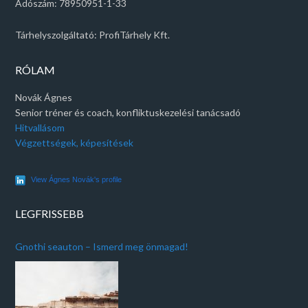
Adószám: 78950951-1-33
Tárhelyszolgáltató: ProfiTárhely Kft.
RÓLAM
Novák Ágnes
Senior tréner és coach, konfliktuskezelési tanácsadó
Hitvallásom
Végzettségek, képesítések
View Ágnes Novák's profile
LEGFRISSEBB
Gnothi seauton – Ismerd meg önmagad!