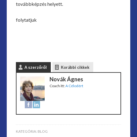
továbbképzés helyett.
folytatjuk
A szerzőről
Korábbi cikkek
Novák Ágnes
Coach
itt:
A Célodért
KATEGÓRIA:
BLOG