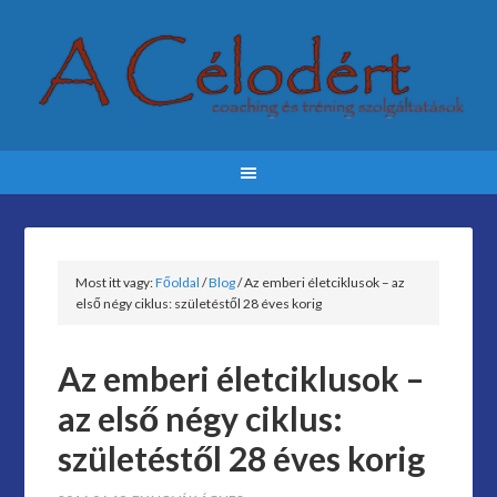
Most itt vagy:
Főoldal
/
Blog
/
Az emberi életciklusok – az
első négy ciklus: születéstől 28 éves korig
Az emberi életciklusok –
az első négy ciklus:
születéstől 28 éves korig