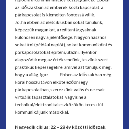
az időszakban az emberek közti kapcsolat, a
párkapcsolat is kiemelten fontossá válik.
Jó, ha ebben az életciklusban sokat tanulunk,
képezzük magunkat, a reáltantárgyaknak
különösen nagy a jelentősége. Nagyon hasznos
sokat írni (például naplót), sokat kommunikálni és
párkapcsolatokat építeni, utazni. Ilyenkor
alapozódik meg az értékrendünk, teszünk szert
praktikus képességekre, amivel azt tanuljuk meg,
hogy a világ, igaz. Ebben az időszakban még
korai hosszú távon elköteleződni egy
párkapcsolatban, szerezzünk valós és ne csak
virtuális tapasztalatokat, vagyis ne a
technikai/elektronikai eszközökön keresztül
kommunikáljunk másokkal.
Negyedik ciklus: 22 – 28 év közötti időszak.