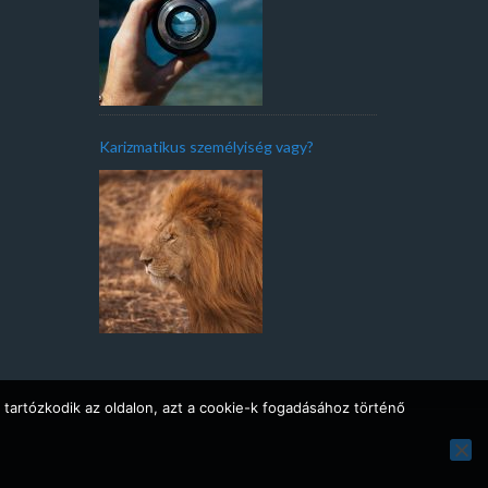
Karizmatikus személyiség vagy?
 tartózkodik az oldalon, azt a cookie-k fogadásához történő