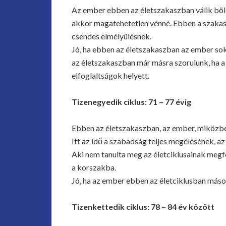
Az ember ebben az életszakaszban válik bölcc
akkor magatehetetlen vénné. Ebben a szaka
csendes elmélyülésnek.
Jó, ha ebben az életszakaszban az e
az életszakaszban már másra szorulunk, ha a 
elfoglaltságok helyett.
Tizenegyedik ciklus: 71 – 77 évig
Ebben az életszakaszban, az ember, miközben
Itt az idő a szabadság teljes megélésének, a
Aki nem tanulta meg az életciklusainak megfe
a korszakba.
Jó, ha az ember ebben az életciklusban másoka
Tizenkettedik ciklus: 78 – 84 év között