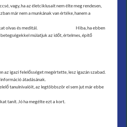
sé, vagy, ha az életciklusait nem élte meg rendesen,
szban már nem a munkának van értéke, hanem a
mber sokat olvas és meditál. Hiba, ha ebben
betegségekkel múlatjuk az időt, értelmes, építő
 az igazi felelősséget megértette, lesz igazán szabad.
z információ átadásának.
lelő tanulnivalóit, az legtöbbször el sem jut már ebbe
t tanít. Jó ha megélte ezt a kort.