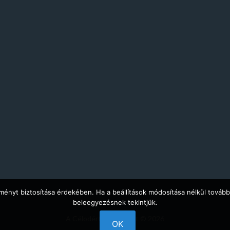
ményt biztosítása érdekében. Ha a beállítások módosítása nélkül tovább
beleegyezésnek tekintjük.
A Célodért · Copyright © 2026
OK