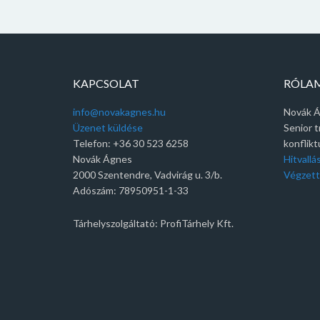
KAPCSOLAT
RÓLA
info@novakagnes.hu
Novák 
Üzenet küldése
Senior t
Telefon: +36 30 523 6258
konflik
Novák Ágnes
Hitvall
2000 Szentendre, Vadvirág u. 3/b.
Végzett
Adószám: 78950951-1-33
Tárhelyszolgáltató: ProfiTárhely Kft.