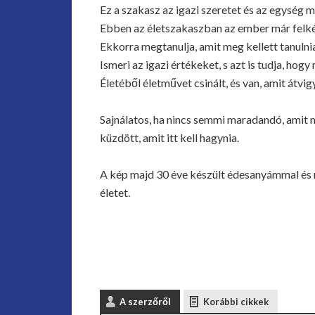
Ez a szakasz az igazi szeretet és az egység 
Ebben az életszakaszban az ember már felkészü
Ekkorra megtanulja, amit meg kellett tanulnia,
Ismeri az igazi értékeket, s azt is tudja, hogy
Életéből életművet csinált, és van, amit átvi
Sajnálatos, ha nincs semmi maradandó, amit 
küzdött, amit itt kell hagynia.
A kép majd 30 éve készült édesanyámmal és 
életet.
A szerzőről
Korábbi cikkek