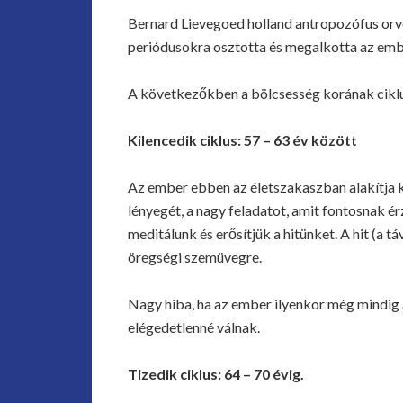
Bernard Lievegoed holland antropozófus orvos
periódusokra osztotta és megalkotta az emberi
A következőkben a bölcsesség korának ciklus
Kilencedik ciklus: 57 – 63 év között
Az ember ebben az életszakaszban alakítja ki a
lényegét, a nagy feladatot, amit fontosnak é
meditálunk és erősítjük a hitünket. A hit (a 
öregségi szemüvegre.
Nagy hiba, ha az ember ilyenkor még mindig 
elégedetlenné válnak.
Tizedik ciklus: 64 – 70 évig.