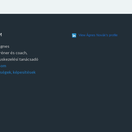
M
View Ágnes Novák's profile
Ágnes
réner és coach,
tuskezelési tanácsadó
ásom
ségek, képesítések