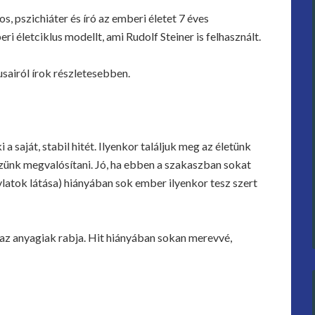
, pszichiáter és író az emberi életet 7 éves
 életciklus modellt, ami Rudolf Steiner is felhasznált.
airól írok részletesebben.
 saját, stabil hitét. Ilyenkor találjuk meg az életünk
rzünk megvalósítani. Jó, ha ebben a szakaszban sokat
távlatok látása) hiányában sok ember ilyenkor tesz szert
az anyagiak rabja. Hit hiányában sokan merevvé,