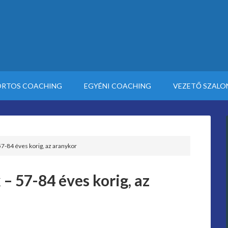
RTOS COACHING
EGYÉNI COACHING
VEZETŐ SZALO
57-84 éves korig, az aranykor
 – 57-84 éves korig, az