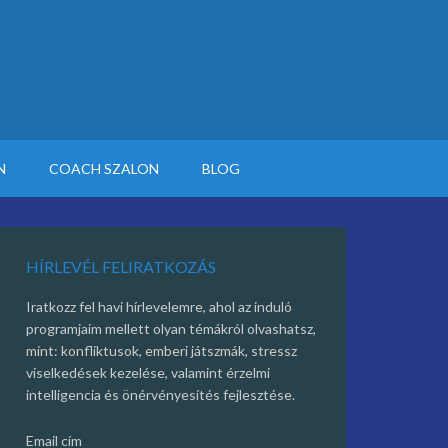
N
COACH SZALON
BLOG
HÍRLEVÉL FELIRATKOZÁS
Iratkozz fel havi hírlevelemre, ahol az induló
programjaim mellett olyan témákról olvashatsz,
mint: konfliktusok, emberi játszmák, stressz
viselkedések kezelése, valamint érzelmi
intelligencia és önérvényesítés fejlesztése.
Email cím