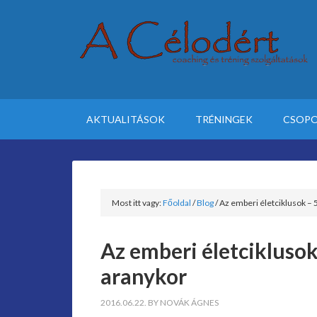
AKTUALITÁSOK
TRÉNINGEK
CSOPO
Most itt vagy:
Főoldal
/
Blog
/
Az emberi életciklusok – 
Az emberi életciklusok
aranykor
2016.06.22.
BY
NOVÁK ÁGNES