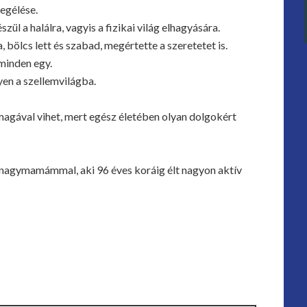
megélése.
l a halálra, vagyis a fizikai világ elhagyására.
 bölcs lett és szabad, megértette a szeretetet is.
 minden egy.
gyen a szellemvilágba.
magával vihet, mert egész életében olyan dolgokért
nagymamámmal, aki 96 éves koráig élt nagyon aktív